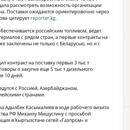
ещала рассмотреть возможность организации
ена. Поставки ожидаются ориентировочно через
лова цитирует
reporter.kg
.
обеспечивается российским топливом, ведет
ериалов с рядом стран, а первые контракты на
же заключены не только с Беларусью, но и с
л контракт на поставку первых 3 тыс т
оворы о закупке еще 5 тыс т дизельного
е 10 дней.
едутся с Россией, Азербайджаном,
пейскими странами.
на Адылбек Касымалиев в ходе рабочего визита
ства РФ Михаилу Мишустину с просьбой
щих в Кыргызстане сетей «Газпром» и