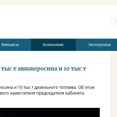
Финансы
Компании
Экспертиза
тыс т авиакеросина и 10 тыс т
росина и 10 тыс т дизельного топлива. Об этом
ого заместителя председателя кабинета