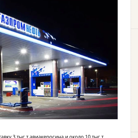
вку 3 тыс т авиакеросина и около 10 тыс т