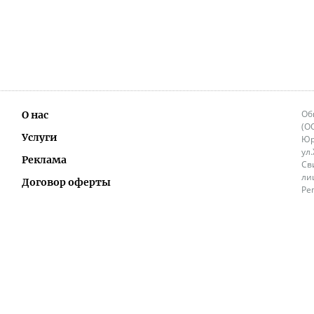
Об
О нас
(О
Услуги
Юр
ул
Реклама
Св
ли
Договор оферты
Ре
Ок
Политика перепечатки и распространения
ИП
информации
Не
9.
Контакты
+3
in