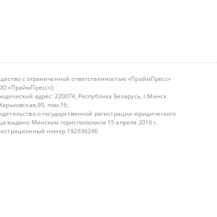
щество с ограниченной ответственностью «ПраймПресс»
ОО «ПраймПресс»);
идический адрес: 220074, Республика Беларусь, г.Минск
.Харьковская,90, пом.16;
идетельство о государственной регистрации юридического
ца выдано Минским горисполкомом 15 апреля 2016 г.
гистрационный номер 192636246
азываем услуги юридическим лицам, физическим лицам и
, не являемся интернет-магазином
т лицензирования
00-18.00, в будние дни
75 (29) 1840673
fo@primepress.by