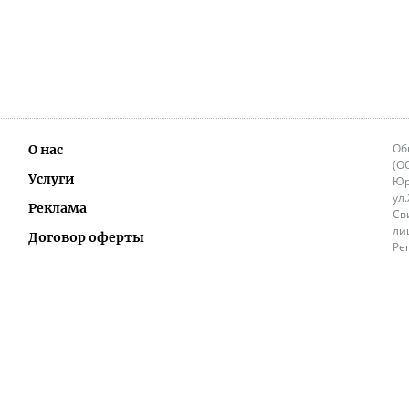
Об
О нас
(О
Услуги
Юр
ул
Реклама
Св
ли
Договор оферты
Ре
Ок
Политика перепечатки и распространения
ИП
информации
Не
9.
Контакты
+3
in