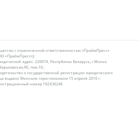
щество с ограниченной ответственностью «ПраймПресс»
ОО «ПраймПресс»);
идический адрес: 220074, Республика Беларусь, г.Минск
.Харьковская,90, пом.16;
идетельство о государственной регистрации юридического
ца выдано Минским горисполкомом 15 апреля 2016 г.
гистрационный номер 192636246
азываем услуги юридическим лицам, физическим лицам и
, не являемся интернет-магазином
т лицензирования
00-18.00, в будние дни
75 (29) 1840673
fo@primepress.by