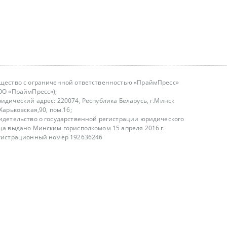
щество с ограниченной ответственностью «ПраймПресс»
ОО «ПраймПресс»);
идический адрес: 220074, Республика Беларусь, г.Минск
.Харьковская,90, пом.16;
идетельство о государственной регистрации юридического
ца выдано Минским горисполкомом 15 апреля 2016 г.
гистрационный номер 192636246
азываем услуги юридическим лицам, физическим лицам и
, не являемся интернет-магазином
т лицензирования
00-18.00, в будние дни
75 (29) 1840673
fo@primepress.by