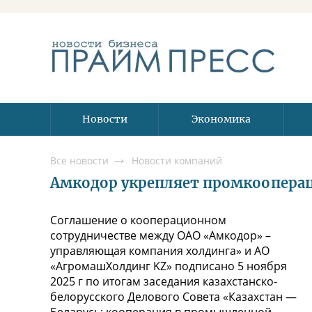
Новости
Экономика
Все новости
Новости компаний
Амкодор укрепляет промкооперац
Cоглашение о кооперационном
сотрудничестве между ОАО «Амкодор» –
управляющая компания холдинга» и АО
«АгромашХолдинг KZ» подписано 5 ноября
2025 г по итогам заседания казахстанско-
белорусского Делового Совета «Казахстан —