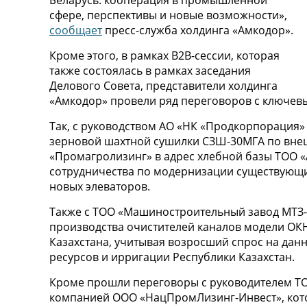
Беларусь: кооперация в промышленной
сфере, перспективы и новые возможности»,
сообщает
пресс-служба холдинга «Амкодор».
Кроме этого, в рамках B2B-сессии, которая
также состоялась в рамках заседания
Делового Совета, представители холдинга
«Амкодор» провели ряд переговоров с ключев
Так, с руководством АО «НК «Продкорпорация»
зерновой шахтной сушилки СЗШ-30МГА по внеш
«Промагролизинг» в адрес хлебной базы ТОО «
сотрудничества по модернизации существующи
новых элеваторов.
Также с ТОО «Машиностроительный завод МТЗ
производства очистителей каналов модели ОКН
Казахстана, учитывая возросший спрос на дан
ресурсов и ирригации Республики Казахстан.
Кроме прошли переговоры с руководителем Т
компанией ООО «НацПромЛизинг-Инвест», котор