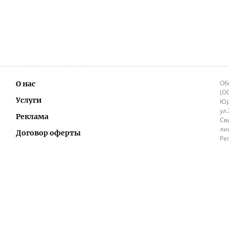
Об
О нас
(О
Услуги
Юр
ул
Реклама
Св
ли
Договор оферты
Ре
Ок
Политика перепечатки и распространения
ИП
информации
Не
9.
Контакты
+3
in