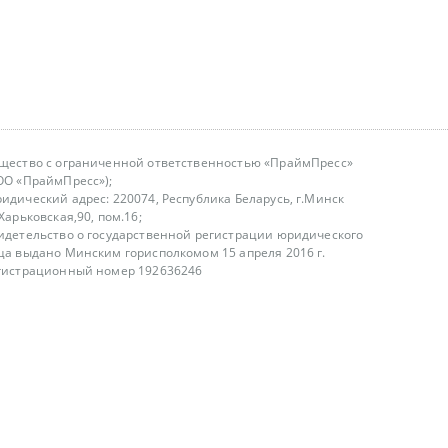
щество с ограниченной ответственностью «ПраймПресс»
ОО «ПраймПресс»);
идический адрес: 220074, Республика Беларусь, г.Минск
.Харьковская,90, пом.16;
идетельство о государственной регистрации юридического
ца выдано Минским горисполкомом 15 апреля 2016 г.
гистрационный номер 192636246
азываем услуги юридическим лицам, физическим лицам и
, не являемся интернет-магазином
т лицензирования
00-18.00, в будние дни
75 (29) 1840673
fo@primepress.by