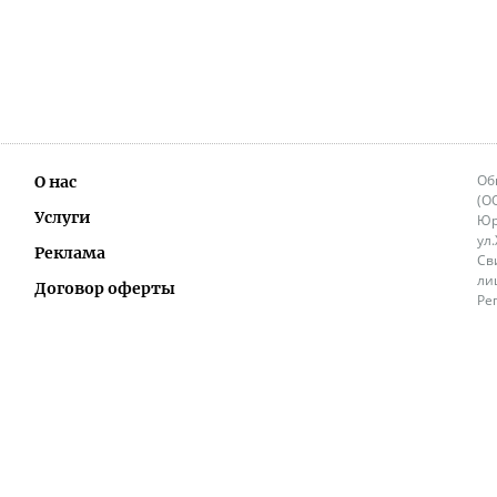
Об
О нас
(О
Услуги
Юр
ул
Реклама
Св
ли
Договор оферты
Ре
Ок
Политика перепечатки и распространения
ИП
информации
Не
9.
Контакты
+3
in