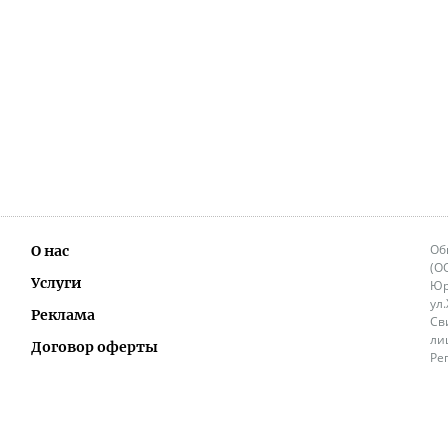
Об
О нас
(О
Услуги
Юр
ул
Реклама
Св
ли
Договор оферты
Ре
Ок
Политика перепечатки и распространения
ИП
информации
Не
9.
Контакты
+3