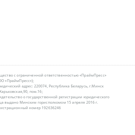
щество с ограниченной ответственностью «ПраймПресс»
ОО «ПраймПресс»);
идический адрес: 220074, Республика Беларусь, г.Минск
.Харьковская,90, пом.16;
идетельство о государственной регистрации юридического
ца выдано Минским горисполкомом 15 апреля 2016 г.
гистрационный номер 192636246
азываем услуги юридическим лицам, физическим лицам и
, не являемся интернет-магазином
т лицензирования
00-18.00, в будние дни
75 (29) 1840673