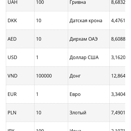
UAH
100
Гривна
8,6832
DKK
10
Датская крона
4,4761
AED
10
Дирхам ОАЭ
8,6088
USD
1
Доллар США
3,1620
VND
100000
Донг
12,8641
EUR
1
Евро
3,3404
PLN
10
Злотый
7,4901
JPY
100
Иена
2,1071