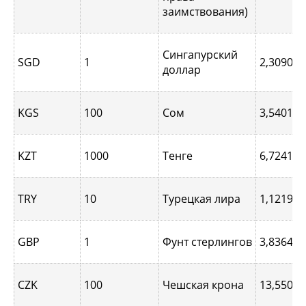
заимствования)
Сингапурcкий
SGD
1
2,3090
доллар
KGS
100
Сом
3,5401
KZT
1000
Тенге
6,7241
TRY
10
Турецкая лира
1,1219
GBP
1
Фунт стерлингов
3,8364
CZK
100
Чешская крона
13,5503