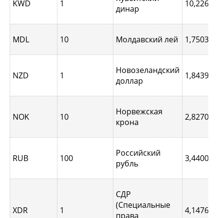
KWD
1
10,2264
динар
MDL
10
Молдавский лей
1,7503
Новозеландский
NZD
1
1,8439
доллар
Норвежская
NOK
10
2,8270
крона
Российский
RUB
100
3,4400
рубль
СДР
(Специальные
XDR
1
4,1476
права