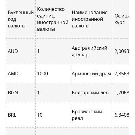
Количество
Буквенный
Наименование
единиц
Официа
код
иностранной
иностранной
курс
валюты
валюты
валюты
Австралийский
AUD
1
2,0093
доллар
AMD
1000
Армянский драм
7,8563
BGN
1
Болгарский лев
1,7068
Бразильский
BRL
10
6,3408
реал