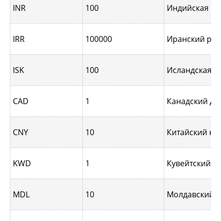
INR
100
Индийская ру
IRR
100000
Иранский риа
ISK
100
Исландская к
CAD
1
Канадский до
CNY
10
Китайский юа
KWD
1
Кувейтский д
MDL
10
Молдавский л