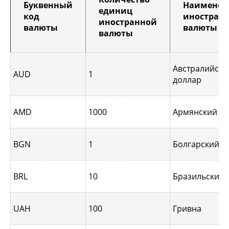
Буквенный
Наименов
единиц
код
иностран
иностранной
валюты
валюты
валюты
Австралийски
AUD
1
доллар
AMD
1000
Армянский д
BGN
1
Болгарский л
BRL
10
Бразильский 
UAH
100
Гривна