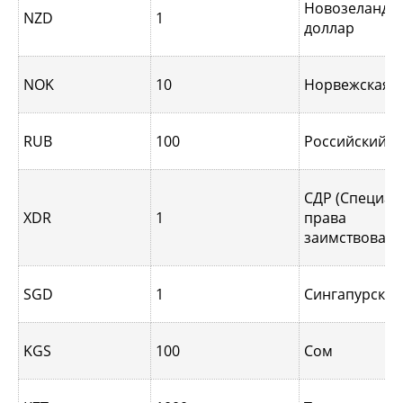
Новозеландс
NZD
1
доллар
NOK
10
Норвежская 
RUB
100
Российский р
СДР (Специа
XDR
1
права
заимствовани
SGD
1
Сингапурcкий
KGS
100
Сом