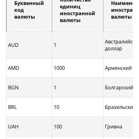
Буквенный
Наименов
единиц
код
иностран
иностранной
валюты
валюты
валюты
Австралийски
AUD
1
доллар
AMD
1000
Армянский д
BGN
1
Болгарский л
BRL
10
Бразильский 
UAH
100
Гривна