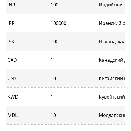
INR
100
Индийская ру
IRR
100000
Иранский риа
ISK
100
Исландская к
CAD
1
Канадский до
CNY
10
Китайский юа
KWD
1
Кувейтский д
MDL
10
Молдавский л