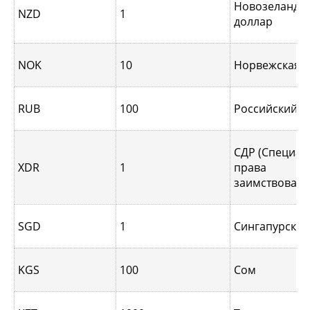
Новозеландс
NZD
1
доллар
NOK
10
Норвежская 
RUB
100
Российский р
СДР (Специа
XDR
1
права
заимствовани
SGD
1
Сингапурcкий
KGS
100
Сом