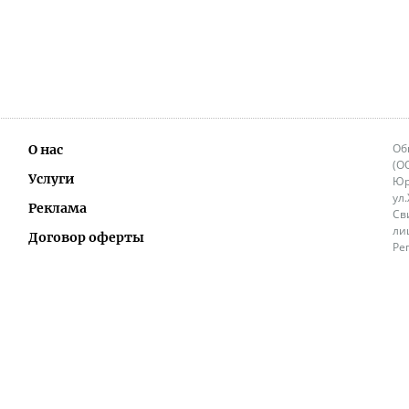
Об
О нас
(О
Услуги
Юр
ул
Реклама
Св
ли
Договор оферты
Ре
Ок
Политика перепечатки и распространения
ИП
информации
Не
9.
Контакты
+3
in