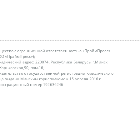
щество с ограниченной ответственностью «ПраймПресс»
ОО «ПраймПресс»);
идический адрес: 220074, Республика Беларусь, г.Минск
.Харьковская,90, пом.16;
идетельство о государственной регистрации юридического
ца выдано Минским горисполкомом 15 апреля 2016 г.
гистрационный номер 192636246
азываем услуги юридическим лицам, физическим лицам и
, не являемся интернет-магазином
т лицензирования
00-18.00, в будние дни
75 (29) 1840673
fo@primepress.by