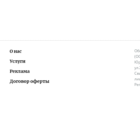
Об
О нас
(О
Услуги
Юр
ул
Реклама
Св
ли
Договор оферты
Ре
Ок
Политика перепечатки и распространения
ИП
информации
Не
9.
Контакты
+3
in