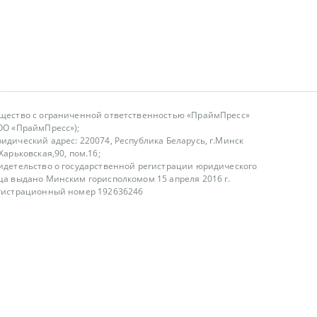
щество с ограниченной ответственностью «ПраймПресс»
ОО «ПраймПресс»);
идический адрес: 220074, Республика Беларусь, г.Минск
.Харьковская,90, пом.16;
идетельство о государственной регистрации юридического
ца выдано Минским горисполкомом 15 апреля 2016 г.
гистрационный номер 192636246
азываем услуги юридическим лицам, физическим лицам и
, не являемся интернет-магазином
т лицензирования
00-18.00, в будние дни
75 (29) 1840673
fo@primepress.by