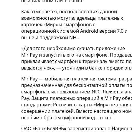
официальном сайте банка.
Как отмечается, воспользоваться данной
возможностью могут владельцы платежных
карточек «Мир» и смартфонов с
операционной системой Android версии 7.0 и
выше и поддержкой NFC.
«Для этого необходимо скачать приложение
Mir Pay и запустить его на смартфоне. Продаве
прикладывает смартфон к терминалу вместо пл
выдается чек», — уточнили в банке порядок оп
Mir Pay — мобильная платежная система, разр
предназначенная для бесконтактной оплаты п
смартфона с использованием NFC. Является анал
Pay. Защита платежных операций в Mir Pay об
стандартами. Реквизиты карты «Мир» не хранят
совершении платежей. Вместо настоящего ном
особым образом цифровой код – токен.
ОАО «Банк БелВЭБ» зарегистрировано Национа