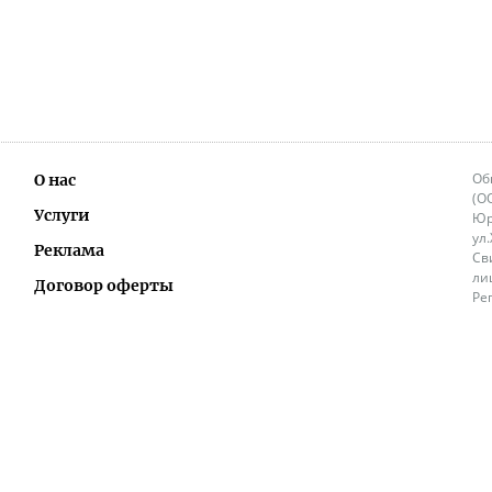
Об
О нас
(О
Услуги
Юр
ул
Реклама
Св
ли
Договор оферты
Ре
Ок
Политика перепечатки и распространения
ИП
информации
Не
9.
Контакты
+3
in