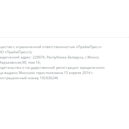
щество с ограниченной ответственностью «ПраймПресс»
ОО «ПраймПресс»);
идический адрес: 220074, Республика Беларусь, г.Минск
.Харьковская,90, пом.16;
идетельство о государственной регистрации юридического
ца выдано Минским горисполкомом 15 апреля 2016 г.
гистрационный номер 192636246
азываем услуги юридическим лицам, физическим лицам и
, не являемся интернет-магазином
т лицензирования
00-18.00, в будние дни
75 (29) 1840673
fo@primepress.by