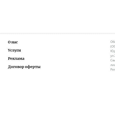
Об
О нас
(О
Услуги
Юр
ул
Реклама
Св
ли
Договор оферты
Ре
Ок
Политика перепечатки и распространения
ИП
информации
Не
9.
Контакты
+3
in