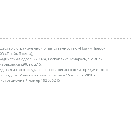
щество с ограниченной ответственностью «ПраймПресс»
ОО «ПраймПресс»);
идический адрес: 220074, Республика Беларусь, г.Минск
.Харьковская,90, пом.16;
идетельство о государственной регистрации юридического
ца выдано Минским горисполкомом 15 апреля 2016 г.
гистрационный номер 192636246
азываем услуги юридическим лицам, физическим лицам и
, не являемся интернет-магазином
т лицензирования
00-18.00, в будние дни
75 (29) 1840673
fo@primepress.by