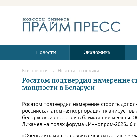
Новости
Экономика
Все новости
Новости экономики
Росатом подтвердил намерение 
мощности в Беларуси
Росатом подтвердил намерение строить допол
российская атомная корпорация планирует вый
белорусской стороной в ближайшие месяцы. О
Лихачев на полях форума «Иннопром-2026» 6 и
«Очень динамично развивается ситуация в Бела