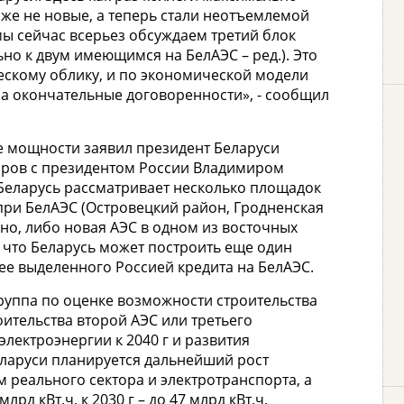
аже не новые, а теперь стали неотъемлемой
 мы сейчас всерьез обсуждаем третий блок
ьно к двум имеющимся на БелАЭС – ред.). Это
ческому облику, и по экономической модели
а окончательные договоренности», - сообщил
 мощности заявил президент Беларуси
оров с президентом России Владимиром
о Беларусь рассматривает несколько площадок
 при БелАЭС (Островецкий район, Гродненская
но, либо новая АЭС в одном из восточных
 что Беларусь может построить еще один
ее выделенного Россией кредита на БелАЭС.
группа по оценке возможности строительства
ительства второй АЭС или третьего
электроэнергии к 2040 г и развития
ларуси планируется дальнейший рост
 реального сектора и электротранспорта, а
лрд кВт.ч, к 2030 г – до 47 млрд кВт.ч.