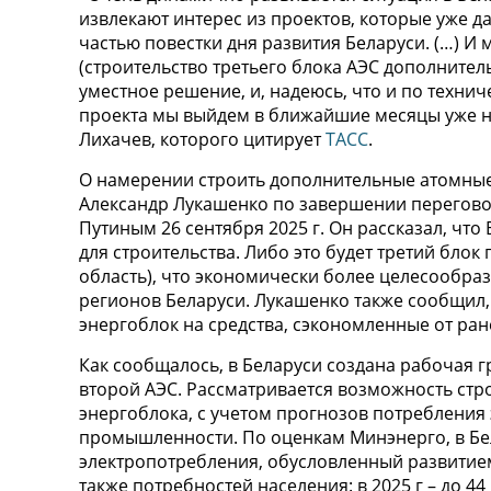
извлекают интерес из проектов, которые уже д
частью повестки дня развития Беларуси. (…) И
(строительство третьего блока АЭС дополнител
уместное решение, и, надеюсь, что и по техни
проекта мы выйдем в ближайшие месяцы уже н
Лихачев, которого цитирует
ТАСС
.
О намерении строить дополнительные атомные
Александр Лукашенко по завершении перегов
Путиным 26 сентября 2025 г. Он рассказал, чт
для строительства. Либо это будет третий блок
область), что экономически более целесообраз
регионов Беларуси. Лукашенко также сообщил,
энергоблок на средства, сэкономленные от ран
Как сообщалось, в Беларуси создана рабочая 
второй АЭС. Рассматривается возможность стро
энергоблока, с учетом прогнозов потребления 
промышленности. По оценкам Минэнерго, в Бе
электропотребления, обусловленный развитием
также потребностей населения: в 2025 г – до 44 м