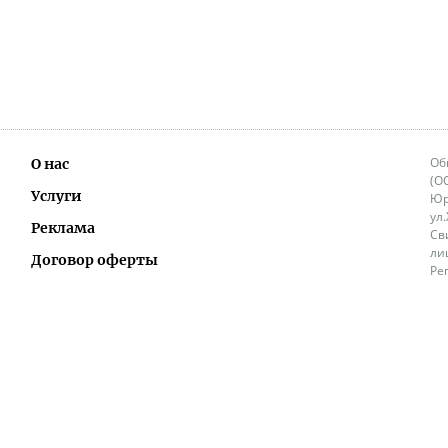
Об
О нас
(О
Услуги
Юр
ул
Реклама
Св
ли
Договор оферты
Ре
Ок
Политика перепечатки и распространения
ИП
информации
Не
9.
Контакты
+3
in