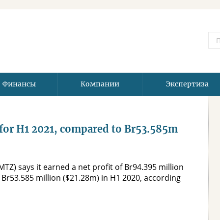
Финансы
Компании
Экспертиза
 for H1 2021, compared to Br53.585m
TZ) says it earned a net profit of Br94.395 million
 Br53.585 million ($21.28m) in H1 2020, according