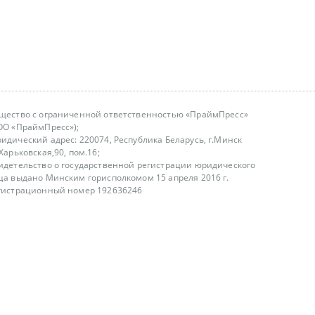
щество с ограниченной ответственностью «ПраймПресс»
ОО «ПраймПресс»);
идический адрес: 220074, Республика Беларусь, г.Минск
.Харьковская,90, пом.16;
идетельство о государственной регистрации юридического
ца выдано Минским горисполкомом 15 апреля 2016 г.
гистрационный номер 192636246
азываем услуги юридическим лицам, физическим лицам и
, не являемся интернет-магазином
т лицензирования
00-18.00, в будние дни
75 (29) 1840673
fo@primepress.by