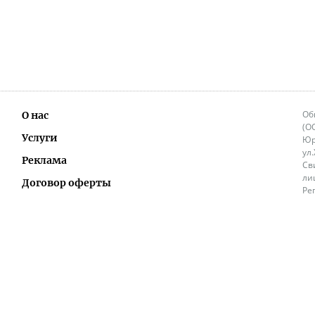
Об
О нас
(О
Услуги
Юр
ул
Реклама
Св
ли
Договор оферты
Ре
Ок
Политика перепечатки и распространения
ИП
информации
Не
9.
Контакты
+3
in