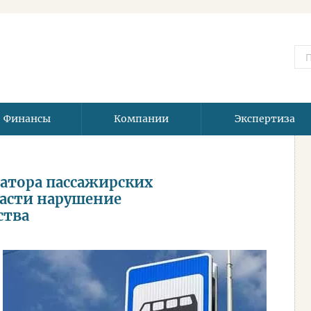
Финансы
Компании
Экспертиза
ратора пассажирских
ласти нарушение
ства