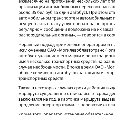
ежемесячно на протяжении нескольких лет опл
организации автомобильных перевозок пассажи
около 35 бел руб за один автобус). При этом с
автомобильном транспорте и автомобильных пер
осуществлять оплату услуг оператора по орга
регулярном сообщении возложена на их заказч
распорядительные органы», — говорится в со
Неравный подход применялся оператором и пр
исключением ОАО «Могилевоблавтотранс») опе
автобус с указанием его марки и регистрационн
имел несколько транспортных средств на разн
случае необходимости. В тоже время ОАО «Мог
общее количество автобусов на каждом из ма
транспортных средств.
Также в некоторых случаях сроки действия вы
маршрута существенно отличались от срока де
заключался на год, а карточка маршрута выдав
продление оператор взимал с перевозчика плат
Кроме того, оператор установил обязательное