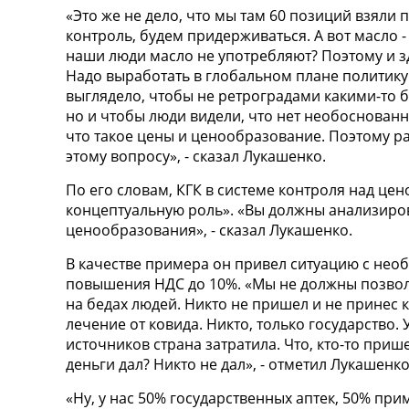
«Это же не дело, что мы там 60 позиций взяли 
контроль, будем придерживаться. А вот масло -
наши люди масло не употребляют? Поэтому и з
Надо выработать в глобальном плане политик
выглядело, чтобы не ретроградами какими-то б
но и чтобы люди видели, что нет необоснован
что такое цены и ценообразование. Поэтому р
этому вопросу», - сказал Лукашенко.
По его словам, КГК в системе контроля над це
концептуальную роль». «Вы должны анализиров
ценообразования», - сказал Лукашенко.
В качестве примера он привел ситуацию с нео
повышения НДС до 10%. «Мы не должны позвол
на бедах людей. Никто не пришел и не принес к
лечение от ковида. Никто, только государство.
источников страна затратила. Что, кто-то приш
деньги дал? Никто не дал», - отметил Лукашенко
«Ну, у нас 50% государственных аптек, 50% при