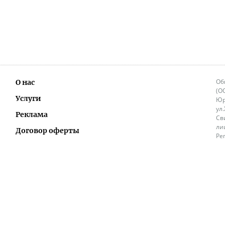
Об
О нас
(О
Услуги
Юр
ул
Реклама
Св
ли
Договор оферты
Ре
Ок
Политика перепечатки и распространения
ИП
информации
Не
9.
Контакты
+3
in