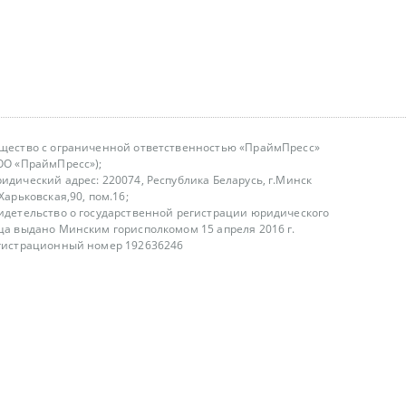
щество с ограниченной ответственностью «ПраймПресс»
ОО «ПраймПресс»);
идический адрес: 220074, Республика Беларусь, г.Минск
.Харьковская,90, пом.16;
идетельство о государственной регистрации юридического
ца выдано Минским горисполкомом 15 апреля 2016 г.
гистрационный номер 192636246
азываем услуги юридическим лицам, физическим лицам и
, не являемся интернет-магазином
т лицензирования
00-18.00, в будние дни
75 (29) 1840673
fo@primepress.by