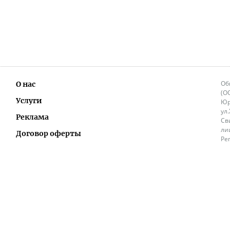
Об
О нас
(О
Услуги
Юр
ул
Реклама
Св
ли
Договор оферты
Ре
Ок
Политика перепечатки и распространения
ИП
информации
Не
9.
Контакты
+3
in