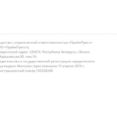
щество с ограниченной ответственностью «ПраймПресс»
ОО «ПраймПресс»);
идический адрес: 220074, Республика Беларусь, г.Минск
.Харьковская,90, пом.16;
идетельство о государственной регистрации юридического
ца выдано Минским горисполкомом 15 апреля 2016 г.
гистрационный номер 192636246
азываем услуги юридическим лицам, физическим лицам и
, не являемся интернет-магазином
т лицензирования
00-18.00, в будние дни
75 (29) 1840673
fo@primepress.by