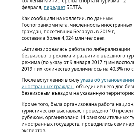
коллегии Министерства спорта и туризма 12
февраля,
передает
БЕЛТА.
Как сообщили на коллегии, по данным
Госпогранкомитета, численность иностранных
граждан, посетивших Беларусь в 2019 г,
составила более 4,924 млн человек.
«Активизировалась работа по либерализации
безвизового режима и развитию въездного тури
режима (по указу от 9 января 2017 г) им воспол
2019 г их количество увеличилось на 40,3% по
После вступления в силу
указа об установлении
иностранных граждан
, объединившего две без
безвизовым въездом на указанную территорию 
Кроме того, была организована работа национ
туристических выставках, проведено 10 презен
рубежом, организовано 14 ознакомительных ту
иностранных государств, проводились семинар
экспертов.