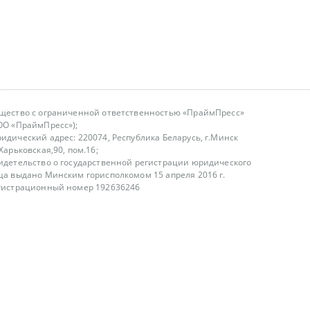
щество с ограниченной ответственностью «ПраймПресс»
ОО «ПраймПресс»);
идический адрес: 220074, Республика Беларусь, г.Минск
.Харьковская,90, пом.16;
идетельство о государственной регистрации юридического
ца выдано Минским горисполкомом 15 апреля 2016 г.
гистрационный номер 192636246
азываем услуги юридическим лицам, физическим лицам и
, не являемся интернет-магазином
т лицензирования
00-18.00, в будние дни
75 (29) 1840673
fo@primepress.by