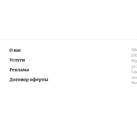
Об
О нас
(О
Услуги
Юр
ул
Реклама
Св
ли
Договор оферты
Ре
Ок
Политика перепечатки и распространения
ИП
информации
Не
9.
Контакты
+3
in