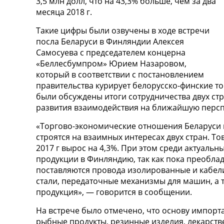
3,5 млн долл, что на 43,3% больше, чем за два
месяца 2018 г.
Такие цифры были озвучены в ходе встречи
посла Беларуси в Финляндии Алексея
Самосуева с председателем концерна
«Беллесбумпром» Юрием Назаровом,
который в соответствии с постановлением
правительства курирует белорусско-финские т
были обсуждены итоги сотрудничества двух стр
развития взаимодействия на ближайшую персп
«Торгово-экономические отношения Беларуси
строятся на взаимных интересах двух стран. Тов
2017 г вырос на 4,3%. При этом среди актуаль
продукции в Финляндию, так как пока преобла
поставляются провода изолированные и кабели
стали, передаточные механизмы для машин, а 
продукция», — говорится в сообщении.
На встрече было отмечено, что основу импорта
рыбные продукты, резинные изделия, лекарстве