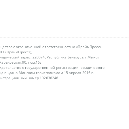
щество с ограниченной ответственностью «ПраймПресс»
ОО «ПраймПресс»);
идический адрес: 220074, Республика Беларусь, г.Минск
.Харьковская,90, пом.16;
идетельство о государственной регистрации юридического
ца выдано Минским горисполкомом 15 апреля 2016 г.
гистрационный номер 192636246
азываем услуги юридическим лицам, физическим лицам и
, не являемся интернет-магазином
т лицензирования
00-18.00, в будние дни
75 (29) 1840673
fo@primepress.by