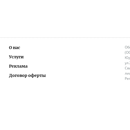
Об
О нас
(О
Услуги
Юр
ул
Реклама
Св
ли
Договор оферты
Ре
Ок
Политика перепечатки и распространения
ИП
информации
Не
9.
Контакты
+3
in