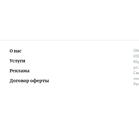
Об
О нас
(О
Услуги
Юр
ул
Реклама
Св
ли
Договор оферты
Ре
Ок
Политика перепечатки и распространения
ИП
информации
Не
9.
Контакты
+3
in