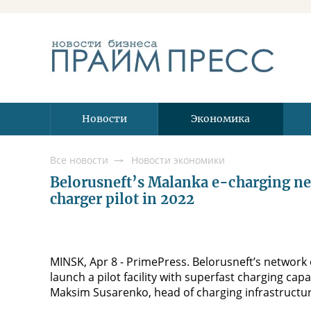
Новости
Экономика
Все новости
Новости экономики
Belorusneft’s Malanka e-charging ne
charger pilot in 2022
MINSK, Apr 8 - PrimePress. Belorusneft’s network 
launch a pilot facility with superfast charging cap
Maksim Susarenko, head of charging infrastructur