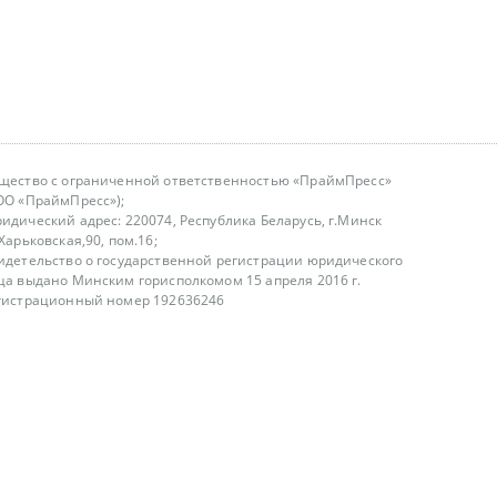
щество с ограниченной ответственностью «ПраймПресс»
ОО «ПраймПресс»);
идический адрес: 220074, Республика Беларусь, г.Минск
.Харьковская,90, пом.16;
идетельство о государственной регистрации юридического
ца выдано Минским горисполкомом 15 апреля 2016 г.
гистрационный номер 192636246
азываем услуги юридическим лицам, физическим лицам и
, не являемся интернет-магазином
т лицензирования
00-18.00, в будние дни
75 (29) 1840673
fo@primepress.by