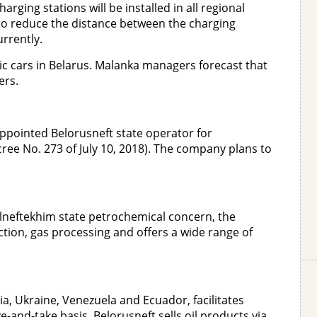
arging stations will be installed in all regional
 to reduce the distance between the charging
rrently.
ic cars in Belarus. Malanka managers forecast that
ers.
appointed Belorusneft state operator for
ree No. 273 of July 10, 2018). The company plans to
elneftekhim state petrochemical concern, the
ction, gas processing and offers a wide range of
ia, Ukraine, Venezuela and Ecuador, facilitates
e-and-take basis. Belorusneft sells oil products via