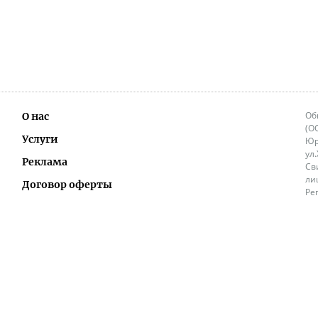
Об
О нас
(О
Услуги
Юр
ул
Реклама
Св
ли
Договор оферты
Ре
Ок
Политика перепечатки и распространения
ИП
информации
Не
9.
Контакты
+3
in