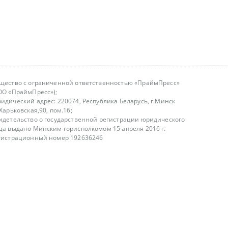
щество с ограниченной ответственностью «ПраймПресс»
ОО «ПраймПресс»);
идический адрес: 220074, Республика Беларусь, г.Минск
.Харьковская,90, пом.16;
идетельство о государственной регистрации юридического
ца выдано Минским горисполкомом 15 апреля 2016 г.
гистрационный номер 192636246
азываем услуги юридическим лицам, физическим лицам и
, не являемся интернет-магазином
т лицензирования
00-18.00, в будние дни
75 (29) 1840673
fo@primepress.by