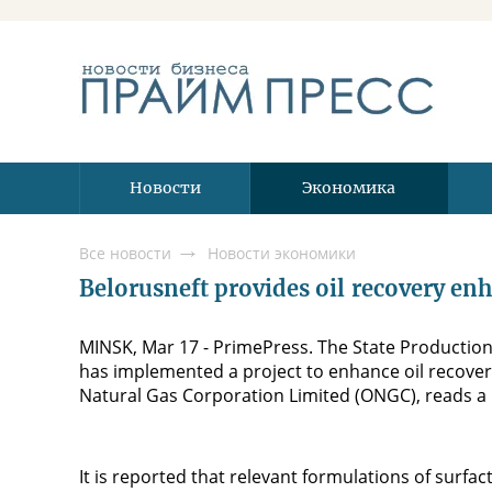
Новости
Экономика
Все новости
Новости экономики
Belorusneft provides oil recovery en
MINSK, Mar 17 - PrimePress. The State Production
has implemented a project to enhance oil recovery 
Natural Gas Corporation Limited (ONGC), reads a 
It is reported that relevant formulations of surfac