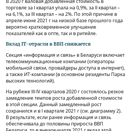
В 2020 г валовая добавленная стоимость в
торговле за I квартал упала на 0,9%, за II квартал –
на 6,1%, за III квартал – на 2%. По этой причине в
апреле-июне 2021 г на низкой базе прошлого года
вероятно кратковременное улучшение
показателей как в опте, так и в ритейле.
Вклад IT-отрасли в ВВП снижается
Секция «информация и связь» в Беларуси включает
телекоммуникационные компании (операторы
мобильной связи, провайдеры доступа в интернет),
а также ИТ-компании (в основном резиденты Парка
высоких технологий).
На рубеже III-IV кварталов 2020 г состоялось резкое
замедление темпов роста добавленной стоимости
в этой секции. Данный замедленный рост
сохранился и в I квартале 2021 г (см. диаграмму 2).
В результате, если ранее информация и связь
обеспечивала до половины прироста ВВП
Беларуси, то в январе-марте 2021 г вклад этой